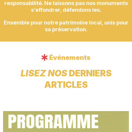
responsabilité. Ne laissons pas nos monuments
s’effondrer, défendons les.
Ensemble pour notre patrimoine local, unis pour
sa préservation.
Événements
LISEZ NOS
DERNIERS
ARTICLES